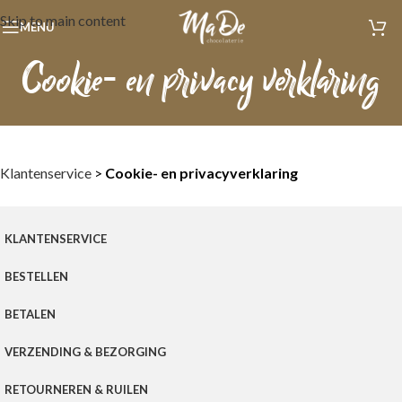
Skip to main content
MENU
Cookie- en privacy verklaring
Klantenservice
>
Cookie- en privacyverklaring
KLANTENSERVICE
BESTELLEN
BETALEN
VERZENDING & BEZORGING
RETOURNEREN & RUILEN