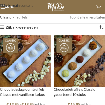
Skip to main content
MENU
Classic
»
Truffels
Toont alle 6 resultaten
Zijbalk weergeven
Chocoladeslagroomtruffels
Chocoladetruffels Classic
Classic met vanille en kokos
gesorteerd 10 stuks
€
13,95
-
€
18,95
€
15,95
incl. btw
incl. btw