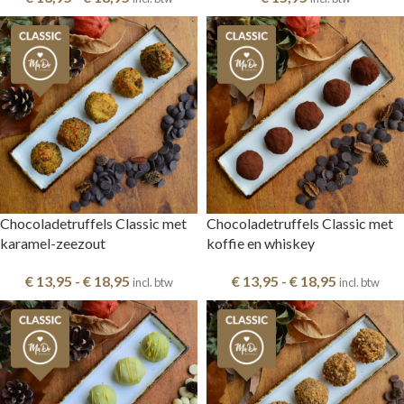
Chocoladetruffels Classic met
Chocoladetruffels Classic met
karamel-zeezout
koffie en whiskey
€
13,95
-
€
18,95
€
13,95
-
€
18,95
incl. btw
incl. btw