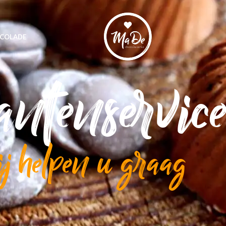
COLADE
ntenservic
ij helpen u graag