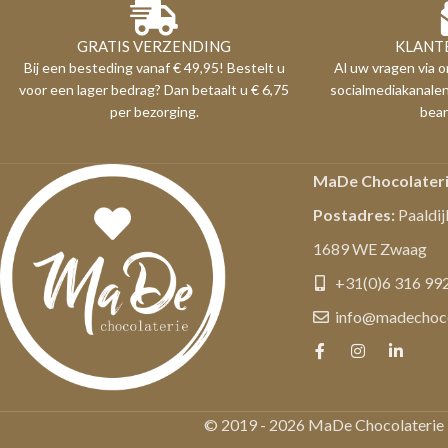
GRATIS VERZENDING
KLANT
Bij een besteding vanaf € 49,95! Bestelt u
Al uw vragen via o
voor een lager bedrag? Dan betaalt u € 6,75
socialmediakanale
per bezorging.
bea
MaDe Chocolater
Postadres:
Paaldij
1689 WE Zwaag
+31(0)6 316 99
info@madechocol
© 2019 - 2026 MaDe Chocolaterie ·