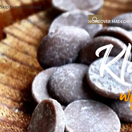
Skip to main content
HOME
OVER MADE
CHO
Kla
w