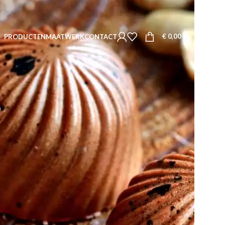
€
0,00
PRODUCTEN
MAATWERK
CONTACT
e