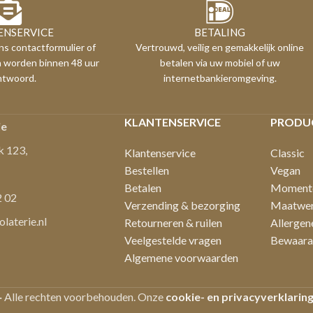
ENSERVICE
BETALING
ns contactformulier of
Vertrouwd, veilig en gemakkelijk online
n worden binnen 48 uur
betalen via uw mobiel of uw
ntwoord.
internetbankieromgeving.
KLANTENSERVICE
PRODU
ie
k 123,
Klantenservice
Classic
Bestellen
Vegan
Betalen
Moment
2 02
Verzending & bezorging
Maatwe
aterie.nl
Retourneren & ruilen
Allergen
Veelgestelde vragen
Bewaara
Algemene voorwaarden
 Alle rechten voorbehouden. Onze
cookie- en privacyverklarin