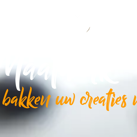
COLADE
Maatwerk
 bakken uw creaties