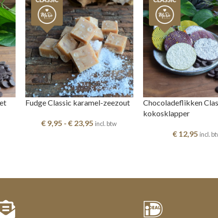
et
Fudge Classic karamel-zeezout
Chocoladeflikken Clas
kokosklapper
€
9,95
-
€
23,95
incl. btw
€
12,95
incl. b