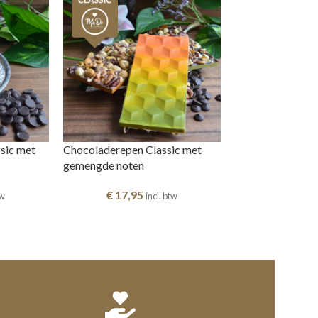
sic met
Chocoladerepen Classic met
gemengde noten
€
17,95
tw
incl. btw