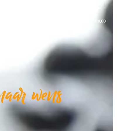
€
0,00
PRODUCTEN
MAATWERK
CONTACT
 naar wens