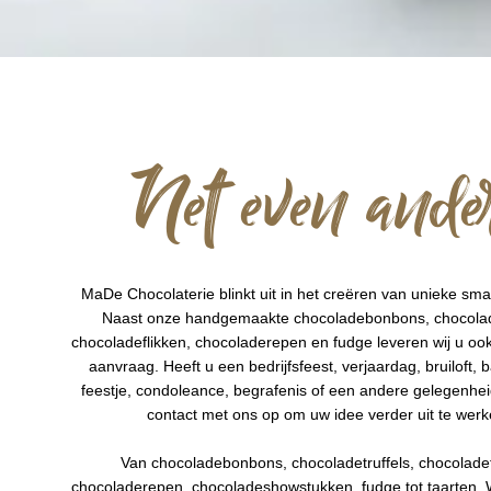
Net even ande
MaDe Chocolaterie blinkt uit in het creëren van unieke sm
Naast onze handgemaakte chocoladebonbons, chocolade
chocoladeflikken, chocoladerepen en fudge leveren wij u o
aanvraag. Heeft u een bedrijfsfeest, verjaardag, bruiloft,
feestje, condoleance, begrafenis of een andere gelegenhe
contact met ons op om uw idee verder uit te werk
Van chocoladebonbons, chocoladetruffels, chocoladef
chocoladerepen, chocoladeshowstukken, fudge tot taarten. 