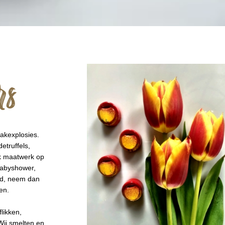
rs
aakexplosies.
truffels,
ok maatwerk op
 babyshower,
id, neem dan
en.
likken,
Wij smelten en