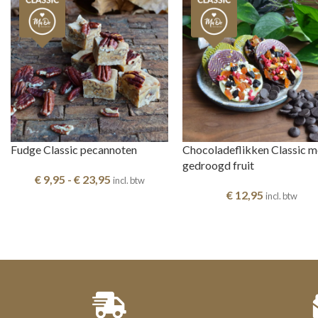
Fudge Classic pecannoten
Chocoladeflikken Classic m
gedroogd fruit
€
9,95
-
€
23,95
incl. btw
€
12,95
incl. btw