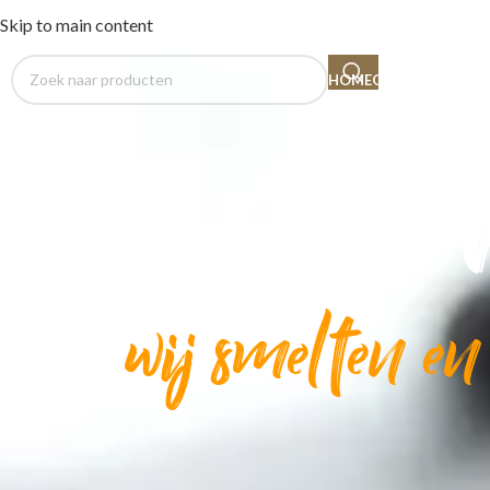
Skip to main content
HOME
OVER MADE
CHO
wij smelten en