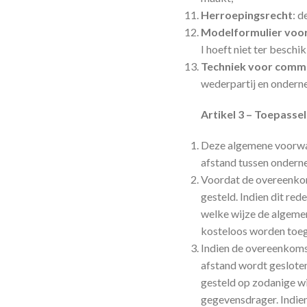
Herroepingsrecht
: 
Modelformulier voor
I hoeft niet ter beschi
Techniek voor commu
wederpartij en onderne
Artikel 3 – Toepassel
Deze algemene voorwaa
afstand tussen ondern
Voordat de overeenkom
gesteld. Indien dit re
welke wijze de algemen
kosteloos worden toe
Indien de overeenkomst
afstand wordt geslote
gesteld op zodanige w
gegevensdrager. Indien