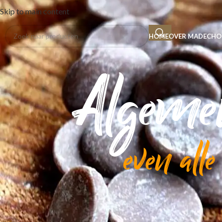
Skip to main content
HOME
OVER MADE
CHO
Algeme
even alle