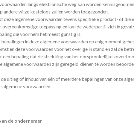
voorwaarden langs elektronische weg kan worden kennisgenomen en
op andere wijze kosteloos zullen worden toegezonden.
st deze algemene voorwaarden tevens specifieke product- of diens
n overeenkomstige toepassing en kan de wederpartij zich in geva
paling die voor hem het meest gunstig is.
 bepalingen in deze algemene voorwaarden op enig moment geheel o
omst en deze voorwaarden voor het overige in stand en zal de betr
 een bepaling dat de strekking van het oorspronkelijke zoveel mo
deze algemene voorwaarden zijn geregeld, dienen te worden beoorde
 de uitleg of inhoud van één of meerdere bepalingen van onze alg
eze algemene voorwaarden.
it van de ondernemer