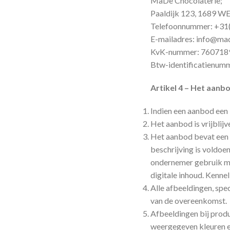
MaDe Chocolaterie;
Paaldijk 123, 1689 W
Telefoonnummer: +31(
E-mailadres:
info@mad
KvK-nummer: 760718
Btw-identificatienu
Artikel 4 – Het aanb
Indien een aanbod een 
Het aanbod is vrijblij
Het aanbod bevat een 
beschrijving is voldoe
ondernemer gebruik ma
digitale inhoud. Kenne
Alle afbeeldingen, spe
van de overeenkomst.
Afbeeldingen bij prod
weergegeven kleuren e