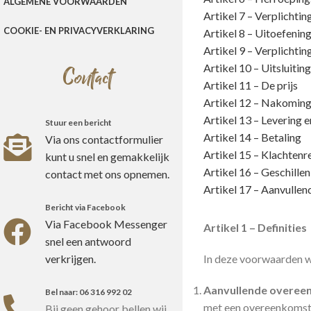
ALGEMENE VOORWAARDEN
Artikel 7 – Verplichti
COOKIE- EN PRIVACYVERKLARING
Artikel 8 – Uitoefenin
Artikel 9 – Verplichti
Artikel 10 – Uitsluiti
Contact
Artikel 11 – De prijs
Artikel 12 – Nakoming 
Artikel 13 – Levering e
Stuur een bericht
Artikel 14 – Betaling
Via ons contactformulier
Artikel 15 – Klachtenr
kunt u snel en gemakkelijk
Artikel 16 – Geschillen
contact met ons opnemen.
Artikel 17 – Aanvullen
Bericht via Facebook
Via Facebook Messenger
Artikel 1 – Definities
snel een antwoord
verkrijgen.
In deze voorwaarden w
Aanvullende overee
Bel naar: 06 316 992 02
met een overeenkomst 
Bij geen gehoor bellen wij