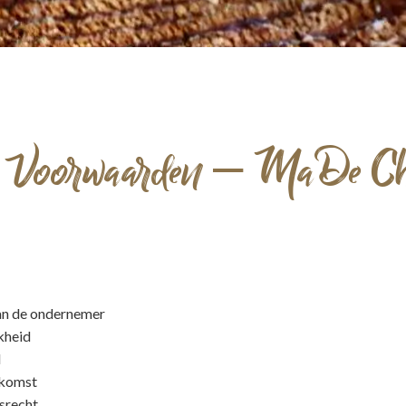
 Voorwaarden – MaDe Choc
 van de ondernemer
jkheid
d
nkomst
gsrecht