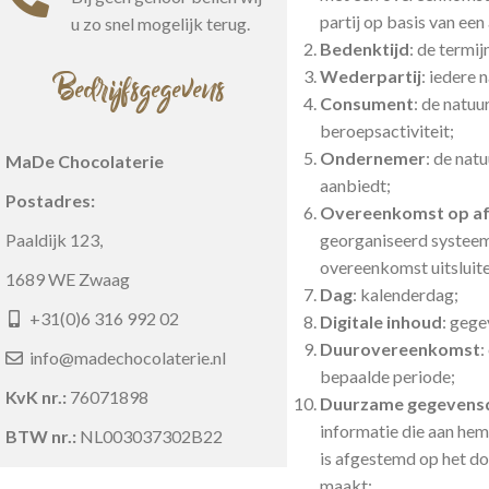
partij op basis van ee
u zo snel mogelijk terug.
Bedenktijd
: de termi
Bedrijfsgegevens
Wederpartij
: iedere
Consument
: de natuu
beroepsactiviteit;
Ondernemer
: de nat
MaDe Chocolaterie
aanbiedt;
Postadres:
Overeenkomst op a
Paaldijk 123,
georganiseerd systeem 
overeenkomst uitsluit
1689 WE Zwaag
Dag
: kalenderdag;
+31(0)6 316 992 02
Digitale inhoud
: gege
Duurovereenkomst
:
info@madechocolaterie.nl
bepaalde periode;
KvK nr.:
76071898
Duurzame gegevens
informatie die aan hem
BTW nr.:
NL003037302B22
is afgestemd op het do
maakt;