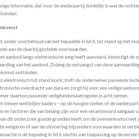
ige informatie, dat voor de wederpartij duidelijk is wat de rechten
rbonden.
eenkomst
 onder voorbehoud van het bepaalde in lid 4, tot stand op het m
doen aan de daarbij gestelde voorwaarden.
het aanbod langs elektronische weg heeft aanvaard, bevestigt de 
arding van het aanbod. Zolang de ontvangst van deze aanvaarding
nkomst ontbinden.
 elektronisch tot stand komt, treft de ondernemer passende tech
ktronische overdracht van data en zorgt hij voor een veilige webom
emer daartoe passende veiligheidsmaatregelen in acht nemen.
 binnen wettelijke kaders – op de hoogte stellen of de wederpartij
ten en factoren die van belang zijn voor een verantwoord aangaan 
an dit onderzoek goede gronden heeft om de overeenkomst niet aan
 te weigeren of aan de uitvoering bijzondere voorwaarden te verbi
ansactie is de bepaling in lid 6 slechts van toepassing op de eerste 