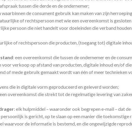
n afspraak tussen die derde en de ondernemer;
jn waarbinnen de consument gebruik kan maken van zijn herroeping
 natuurlijke of rechtspersoon met wie een overeenkomst is gesloten
rlijke persoon die niet handelt voor doeleinden die verband houden 
uurlijke of rechtspersoon die producten, (toegang tot) digitale in
fstand
: een overeenkomst die tussen de ondernemer en de consume
voor verkoop op afstand van producten, digitale inhoud en/of diens
end of mede gebruik gemaakt wordt van één of meer technieken v
vens die in digitale vorm geproduceerd en geleverd worden;
 een overeenkomst die strekt tot de regelmatige levering van zake
drager
: elk hulpmiddel – waaronder ook begrepen e-mail – dat de
 persoonlijk is gericht, op te slaan op een manier die toekomstige
el waarvoor de informatie is bestemd, en die ongewijzigde reprod