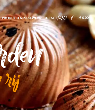
€
0,00
PRODUCTEN
MAATWERK
CONTACT
rden
 rij