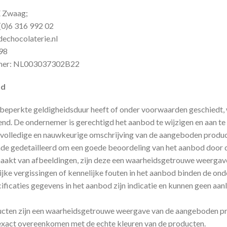
E Zwaag;
0)6 316 992 02
echocolaterie.nl
98
mmer: NL003037302B22
od
beperkte geldigheidsduur heeft of onder voorwaarden geschiedt, w
vend. De ondernemer is gerechtigd het aanbod te wijzigen en aan te
volledige en nauwkeurige omschrijving van de aangeboden producte
nde gedetailleerd om een goede beoordeling van het aanbod door d
akt van afbeeldingen, zijn deze een waarheidsgetrouwe weergave
lijke vergissingen of kennelijke fouten in het aanbod binden de ond
cificaties gegevens in het aanbod zijn indicatie en kunnen geen aan
ucten zijn een waarheidsgetrouwe weergave van de aangeboden p
xact overeenkomen met de echte kleuren van de producten.