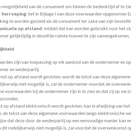
de mogelijkheid van de consument om binnen de bedenktijd af te z
 herroeping
: het in Bijlage I van deze voorwaarden opgenomen E
kking te worden gesteld als de consument ter zake van zijn bestell
nicatie op afstand
: middel dat kan worden gebruikt voor het s
mer gelijktijdig in dezelfde ruimte hoeven te zijn samengekomen.
ijkheid
rden zijn van toepassing op elk aanbod van de ondernemer en o
emer en wederpartij.
st op afstand wordt gesloten, wordt de tekst van deze algemene
delijkerwijs niet mogelijk is, zal de ondernemer voordat de overee
e voorwaarden bij de ondernemer zijn in te zien en dat zij op ver
gezonden.
 op afstand elektronisch wordt gesloten, kan in afwijking van he
n, de tekst van deze algemene voorwaarden langs elektronische w
ijze dat deze door de wederpartij op een eenvoudige manier kan
 dit redelijkerwijs niet mogelijk is, zal voordat de overeenkomst