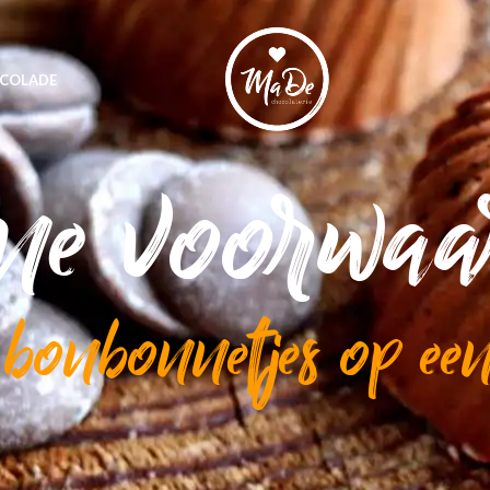
COLADE
ne voorwaa
 bonbonnetjes op een