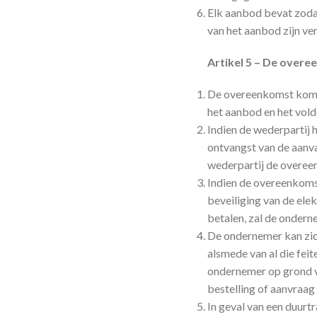
Elk aanbod bevat zodan
van het aanbod zijn ve
Artikel 5 – De over
De overeenkomst komt,
het aanbod en het vol
Indien de wederpartij 
ontvangst van de aanva
wederpartij de overee
Indien de overeenkomst
beveiliging van de ele
betalen, zal de ondern
De ondernemer kan zich
alsmede van al die fei
ondernemer op grond v
bestelling of aanvraag
In geval van een duurtr