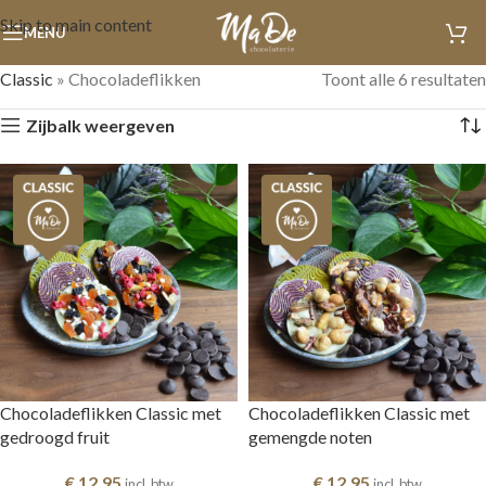
Skip to main content
MENU
Classic
»
Chocoladeflikken
Toont alle 6 resultaten
Zijbalk weergeven
Chocoladeflikken Classic met
Chocoladeflikken Classic met
gedroogd fruit
gemengde noten
€
12,95
€
12,95
incl. btw
incl. btw