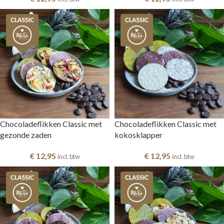
Chocoladeflikken Classic met
Chocoladeflikken Classic met
gezonde zaden
kokosklapper
€
12,95
€
12,95
incl. btw
incl. btw