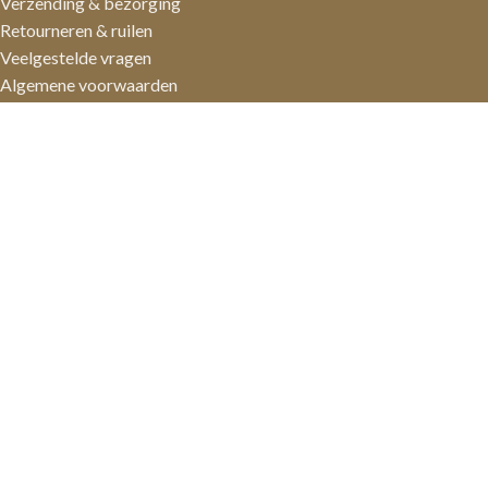
Verzending & bezorging
Retourneren & ruilen
Veelgestelde vragen
Algemene voorwaarden
PRODUCTEN
Classic
Vegan
Momenten
Maatwerk
Allergenen
Bewaaradvies
ALGEMEEN
Contact
Over MaDe Chocolaterie
Onze chocolade