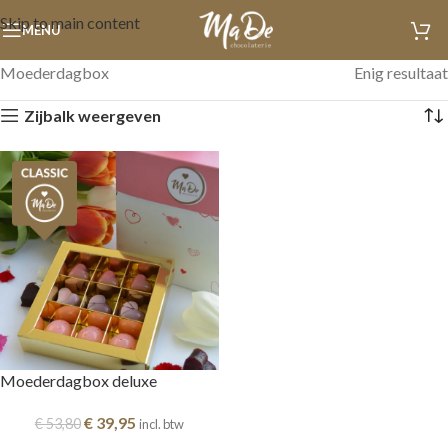
Skip to main content
MENU
Moederdagbox
Enig resultaat
Zijbalk weergeven
Moederdagbox deluxe
€
39,95
€
53,80
incl. btw