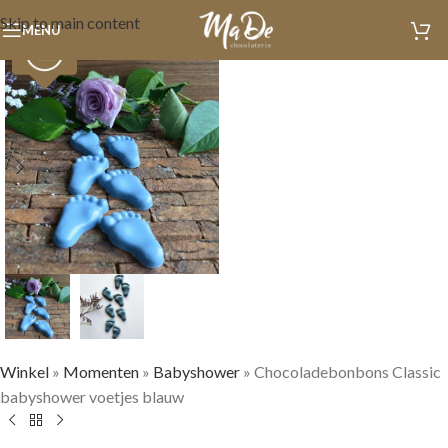
Skip to main content
MENU
Winkel
»
Momenten
»
Babyshower
»
Chocoladebonbons Classic
babyshower voetjes blauw