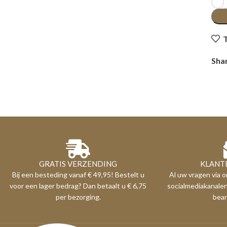
T
Sha
GRATIS VERZENDING
KLANT
Bij een besteding vanaf € 49,95! Bestelt u
Al uw vragen via o
voor een lager bedrag? Dan betaalt u € 6,75
socialmediakanale
per bezorging.
bea