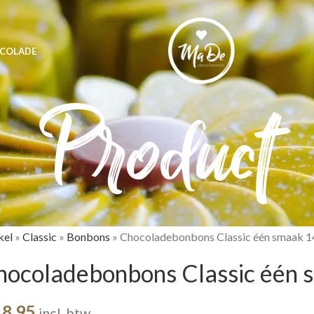
COLADE
Product
kel
»
Classic
»
Bonbons
»
Chocoladebonbons Classic één smaak 1
hocoladebonbons Classic één 
8,95
incl. btw