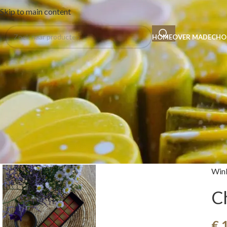
Skip to main content
HOME
OVER MADE
CHO
Win
C
€
1