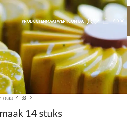
€
0,00
PRODUCTEN
MAATWERK
CONTACT
4 stuks
smaak 14 stuks