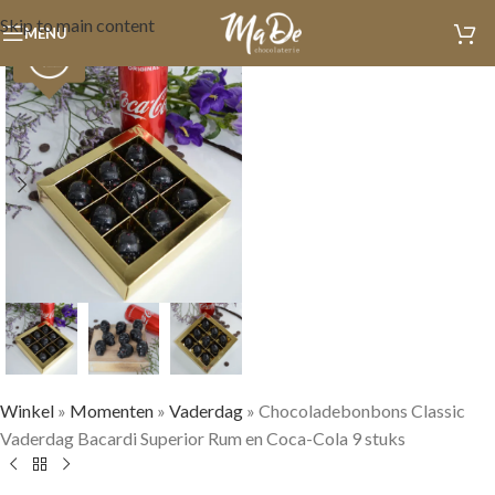
Skip to main content
MENU
Winkel
»
Momenten
»
Vaderdag
»
Chocoladebonbons Classic
Vaderdag Bacardi Superior Rum en Coca-Cola 9 stuks