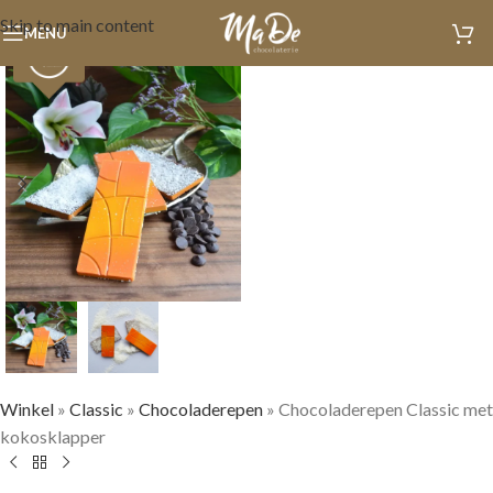
Skip to main content
MENU
Winkel
»
Classic
»
Chocoladerepen
»
Chocoladerepen Classic met
kokosklapper