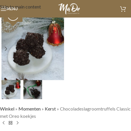
Skip to main content
MENU
Winkel
»
Momenten
»
Kerst
»
Chocoladeslagroomtruffels Classic
met Oreo koekjes