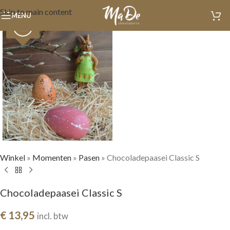
Skip to main content
MENU
Winkel
»
Momenten
»
Pasen
»
Chocoladepaasei Classic S
Chocoladepaasei Classic S
€
13,95
incl. btw