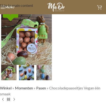
Skip to main content
MENU
Winkel
»
Momenten
»
Pasen
»
Chocoladepaaseitjes Vegan één
smaak